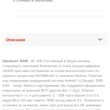
УТОЧНЯЙТЕ НАЛИЧИЕ!
Описание
Openbox® AS4K
- 4K UHD Спутниковый & Медиа ресивер
следующего поколения! Компактная но очень мощная цифровая
UltraHD приставка построенная на основе высокоскоростного 4-х
ядерного процессора Hi3798Mv200 от компании Hisilicon. Работает
под управлением операционной системы Android 7.0 (Nougat). DVB-
S/S2 - тюнер. Имеется картоприемник (без поддержки официальных
операторов), встроенный Wi-Fi адаптер 802.11 b/g/n, Ethernet
контроллер в т.ч. и для шаринга, 2 - USB порта версии 2.0 и 3.0,
ридер Micro SD карт памяти, HDMI выход версии 2.0.. Возможность
установки за телевизор, имеет порт для выносного ИК приемника
команд пульта ДУ и поддерживает декодирование видеосигнала: