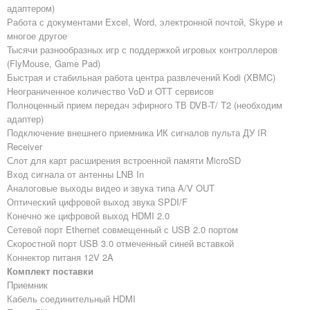
адаптером)
Работа с документами Excel, Word, электронной почтой, Skype и
многое другое
Тысячи разнообразных игр с поддержкой игровых контроллеров
(FlyMouse, Game Pad)
Быстрая и стабильная работа центра развлечений Kodi (XBMC)
Неограниченное количество VoD и OTT сервисов
Полноценный прием передач эфирного ТВ DVB-T/ T2 (необходим
адаптер)
Подключение внешнего приемника ИК сигналов пульта ДУ IR
Receiver
Слот для карт расширения встроенной памяти MicroSD
Вход сигнала от антенны LNB In
Аналоговые выходы видео и звука типа A/V OUT
Оптический цифровой выход звука SPDI/F
Конечно же цифровой выход HDMI 2.0
Сетевой порт Ethernet совмещенный с USB 2.0 портом
Скоростной порт USB 3.0 отмеченный синей вставкой
Коннектор питаня 12V 2A
Комплект поставки
Приемник
Кабель соединительный HDMI