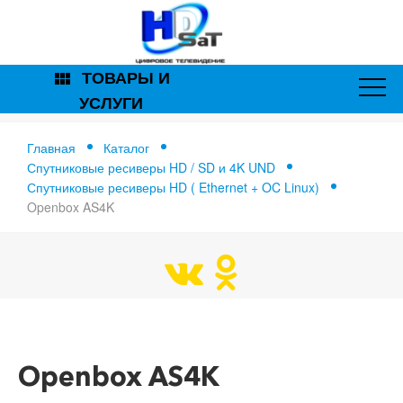
ТОВАРЫ И
view_module
УСЛУГИ
Главная
Каталог
Спутниковые ресиверы HD / SD и 4K UND
Спутниковые ресиверы HD ( Ethernet + OC Linux)
Openbox AS4K
Главная
Openbox AS4K
Openbox AS4K