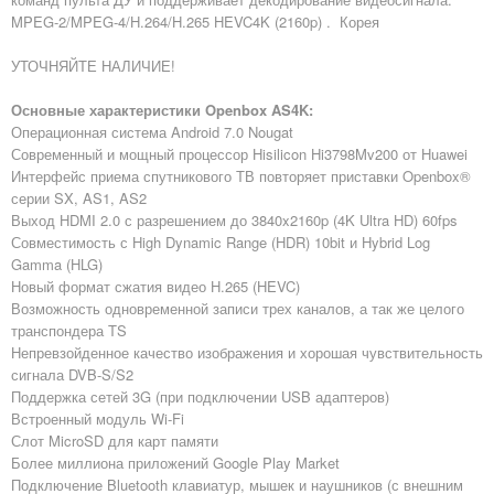
MPEG-2/MPEG-4/H.264/H.265 HEVC4K (2160p) . Корея
УТОЧНЯЙТЕ НАЛИЧИЕ!
Основные характеристики Openbox AS4K:
Операционная система Android 7.0 Nougat
Современный и мощный процессор Hisilicon Hi3798Mv200 от Huawei
Интерфейс приема спутникового ТВ повторяет приставки Openbox®
серии SX, AS1, AS2
Выход HDMI 2.0 с разрешением до 3840x2160p (4K Ultra HD) 60fps
Совместимость с High Dynamic Range (HDR) 10bit и Hybrid Log
Gamma (HLG)
Новый формат сжатия видео H.265 (HEVC)
Возможность одновременной записи трех каналов, а так же целого
транспондера TS
Непревзойденное качество изображения и хорошая чувствительность
сигнала DVB-S/S2
Поддержка сетей 3G (при подключении USB адаптеров)
Встроенный модуль Wi-Fi
Слот MicroSD для карт памяти
Более миллиона приложений Google Play Market
Подключение Bluetooth клавиатур, мышек и наушников (с внешним