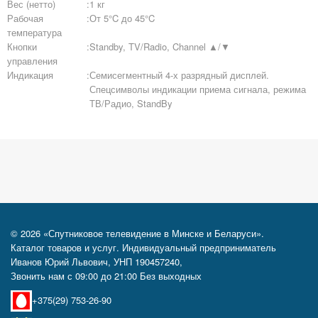
Вес (нетто)
:
1 кг
Рабочая
:
От 5°C до 45°C
температура
Кнопки
:
Standby, TV/Radio, Channel ▲/▼
управления
Индикация
:
Семисегментный 4-х разрядный дисплей.
Спецсимволы индикации приема сигнала, режима
ТВ/Радио, StandBy
© 2026 «Спутниковое телевидение в Минске и Беларуси».
Каталог товаров и услуг. Индивидуальный предприниматель
Иванов Юрий Львович, УНП 190457240,
Звонить нам с 09:00 до 21:00 Без выходных
+375(29) 753-26-90