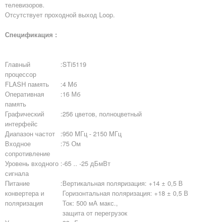
телевизоров.
Отсутствует проходной выход Loop.
Спецификация :
Главный
:
STi5119
процессор
FLASH память
:
4 Mб
Оперативная
:
16 Мб
память
Графический
:
256 цветов, полноцветный
интерфейс
Диапазон частот
:
950 MГц - 2150 MГц
Входное
:
75 Ом
сопротивление
Уровень входного
:
-65 .. -25 дБмВт
сигнала
Питание
:
Вертикальная поляризация: +14 ± 0,5 В
конвертера и
Горизонтальная поляризация: +18 ± 0,5 В
поляризация
Ток: 500 мА макс.,
защита от перегрузок