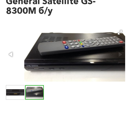
General Satellite GS-
8300M б/у