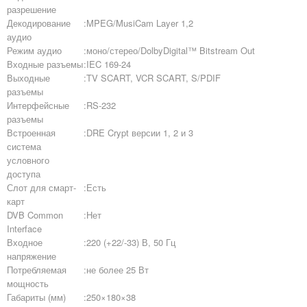
разрешение
Декодирование
:
MPEG/MusiCam Layer 1,2
аудио
Режим аудио
:
моно/стерео/DolbyDigital™ Bitstream Out
Входные разъемы
:
IEC 169-24
Выходные
:
TV SCART, VCR SCART, S/PDIF
разъемы
Интерфейсные
:
RS-232
разъемы
Встроенная
:
DRE Crypt версии 1, 2 и 3
система
условного
доступа
Слот для смарт-
:
Есть
карт
DVB Common
:
Нет
Interface
Входное
:
220 (+22/-33) В, 50 Гц
напряжение
Потребляемая
:
не более 25 Вт
мощность
Габариты (мм)
:
250×180×38