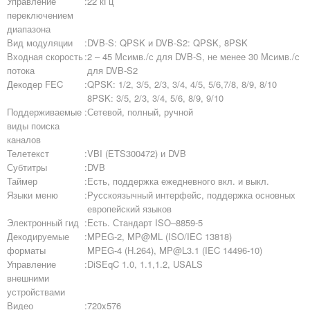
Управление
:
22 кГц
переключением
диапазона
Вид модуляции
:
DVB-S: QPSK и DVB-S2: QPSK, 8PSK
Входная скорость
:
2 – 45 Мсимв./с для DVB-S, не менее 30 Мсимв./с
потока
для DVB-S2
Декодер FEC
:
QPSK: 1/2, 3/5, 2/3, 3/4, 4/5, 5/6,7/8, 8/9, 8/10
8PSK: 3/5, 2/3, 3/4, 5/6, 8/9, 9/10
Поддерживаемые
:
Сетевой, полный, ручной
виды поиска
каналов
Телетекст
:
VBI (ETS300472) и DVB
Субтитры
:
DVB
Таймер
:
Есть, поддержка ежедневного вкл. и выкл.
Языки меню
:
Русскоязычный интерфейс, поддержка основных
европейский языков
Электронный гид
:
Есть. Стандарт ISO–8859-5
Декодируемые
:
MPEG-2, MP@ML (ISO/IEC 13818)
форматы
MPEG-4 (H.264), MP@L3.1 (IEC 14496-10)
Управление
:
DiSEqC 1.0, 1.1,1.2, USALS
внешними
устройствами
Видео
:
720x576