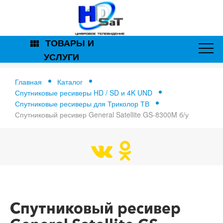
ТОВАРЫ И
view_module
УСЛУГИ
Главная
Каталог
Спутниковые ресиверы HD / SD и 4K UND
Спутниковые ресиверы для Триколор ТВ
Спутниковый ресивер General Satellite GS-8300M б/у
Главная
Спутниковый ресивер General Satellite GS-8300M б/у
Спутниковый ресивер