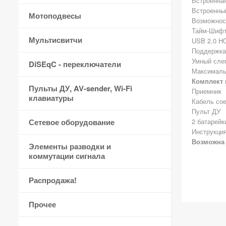
Встроенна
Встроенный
Мотоподвесы
Возможнос
Тайм-Шиф
Мультисвитчи
USB 2.0 H
Поддержка
Умный слеп
DiSEqC - переключатели
Максимальн
Комплект 
Пульты ДУ, AV-sender, Wi-Fi
Приемник
клавиатуры
Кабель со
Пульт ДУ
Сетевое оборудование
2 батарейк
Инструкция
Возможна 
Элементы разводки и
коммутации сигнала
Распродажа!
Прочее