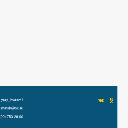
yury_ivanov1
_minsk@bk.ru
(29) 753-26-90