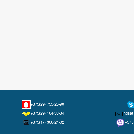
+375(29) 753-26-90
+375(29) 164-33-34
hdsat
+375(17) 306-24-02
+375