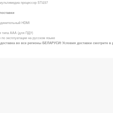
мультимедиа процессор STi237
поставки
единительный HDMI
и типа AAA (для ПДУ)
 по эксплуатации на русском языке
доставка во все регионы БЕЛАРУСИ! Условия доставки смотрите в 