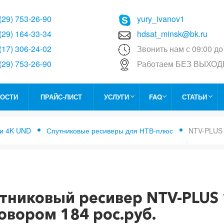
(29) 753-26-90
yury_ivanov1
(29) 164-33-34
hdsat_minsk@bk.ru
(17) 306-24-02
Звонить нам с 09:00 до
(29) 753-26-90
Работаем БЕЗ ВЫХО
ОСТИ
ПРАЙС-ЛИСТ
УСЛУГИ
FAQ
СТАТЬИ
 и 4K UND
Спутниковые ресиверы для НТВ-плюс
NTV-PLUS 
я
ковый ресивер NTV-PLUS 1 HD VA PVR с договором 184 рос
тниковый ресивер NTV-PLUS 
овором 184 рос.руб.