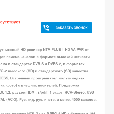
сутствует
phone_in_talk
ЗАКАЗАТЬ ЗВОНОК
путниковый HD ресивер
NTV-PLUS 1 HD VA PVR
от
для приема каналов в формате высокой четкости
ема в стандартах DVB-S и DVBS-2, в форматах
G-2 высокого (HD) и стандартного (SD) качества.
CESS, Встренный проигрывател мультимедиа-
ка, фото) с внешних носителей. Поддержка
, 1.2. разъем HDMI, s/pdif, 1 скарт, RCA-Stereo, USB
AL (AC-3). Рус. гид, рус. инстр. и меню, 4000 каналов,
 карта доступа НТВ Плюс MPEG-4 HD с балансом 184