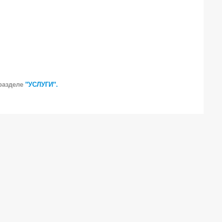
разделе
"УСЛУГИ".