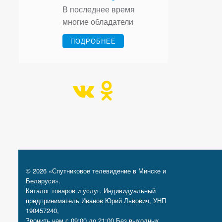
что делать?
В последнее время
многие обладатели
систем Спутникового
ПОДРОБНЕЕ
телевидения
сталкиваются…
© 2026 «Спутниковое телевидение в Минске и
Беларуси».
Каталог товаров и услуг. Индивидуальный
предприниматель Иванов Юрий Львович, УНП
190457240,
Звонить нам с 09:00 до 21:00 Без выходных