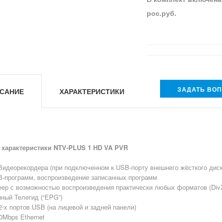
рос.руб.
ЗАДАТЬ ВО
САНИЕ
ХАРАКТЕРИСТИКИ
характеристики NTV-PLUS 1 HD VA PVR
Видеорекордера (при подключенном к USB-порту внешнего жёсткого дис
В-программ, воспроизведение записанных программ
ер с возможностью воспроизведения практически любых форматов (DivX
ный Телегид (“EPG”)
2-х портов USB (на лицевой и задней панели)
00Mbps Ethernet