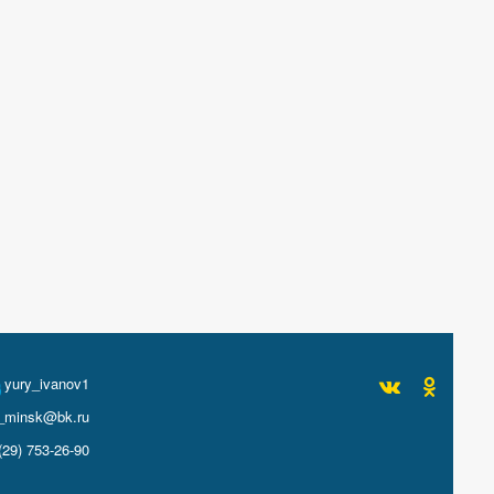
yury_ivanov1
_minsk@bk.ru
(29) 753-26-90