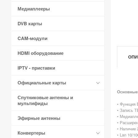
Медиаплееры
DVB карты
CAM-модули
HDMI оборудование
ОПИ
IPTV - приставки
Официальные карты
Основные 
Спутниковые антенны и
мультифиды
• Функция 
• Запись Т
• Медиапле
Эфирные антенны
• Расширен
• Наличие 
Конвертеры
• Lan 10/1