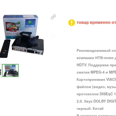
товар временно от
Рекомендованный с
компании НТВ-плюс 
HDTV. Поддержка при
сжатия MPEG-4 и MPE
Картоприемник VIAC
файлов (видео, музы
протоколов DISEqC 1.0
2.0. Звук DOLBY DIGIT
черный. Китай
В комплект включена