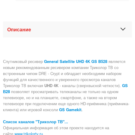
Описание
Спутниковый ресивер
General Satellite
UHD 4K GS B528
является
новым рекомендованным ресивером компании Триколор ТВ со
встроенным чипом DRE - Crypt и обладает необходимм набором
функций для качественного и уверенного просмотра каналов
Триколор ТВ включая
UHD 4K
- каналы (сверхвыской четкости).
GS
В28
позволяет просматривать телеканалы не только на одном
телевизоре, но и на планшете, смартфоне, а также на втором
телевизоре при подключении еще одного HD-приёмника (приёмника-
клиента) или игровой консоли
GS Gamekit
.
Список каналов "Триколор ТВ"...
Официальная информация об этом проекте находится на
сайте
www.trikolortv.ru
.