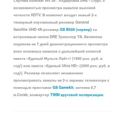
Спутник Eutelsat W4 36°. Кодировка DRE - Crypt, с
возможностью просмотра каналов высокой
четкости HDTV. В комплект входит новый 2-х
тюнерный спутниковый ресивер
General
Satellite UHD 4K-ресивер
GS B528 (сервер)
со
встроенным чипом DRE Триколор ТВ.
Включена
подписка на 7 дней демонстрационного просмотра
всех основных каналов с дальнейшей оплатой
пакета «Единый Мульти Лайт»!
(
1500 рос. руб. в
год!
)
или пакета «Единый Ultra HD» (2500 рос. руб. в
год!).
Ресивер позволяет независимо
просматривать каналы на 2-х экранах телевизора с
помощью приставки
GS Gamekit
; антенна 0,7
м.Corab, конвертор
TWIN круговой поляризации
.