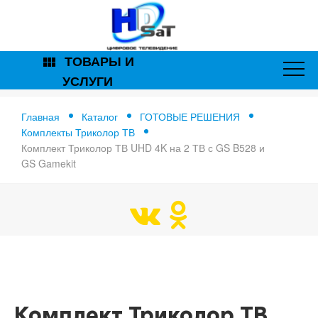
ТОВАРЫ И
view_module
УСЛУГИ
Главная
Каталог
ГОТОВЫЕ РЕШЕНИЯ
Комплекты Триколор ТВ
Комплект Триколор ТВ UHD 4K на 2 ТВ с GS B528 и
GS Gamekit
Главная
Комплект Триколор ТВ UHD 4K на 2 ТВ с ресивером
GS B528 и GS Gamekit
Комплект Триколор ТВ