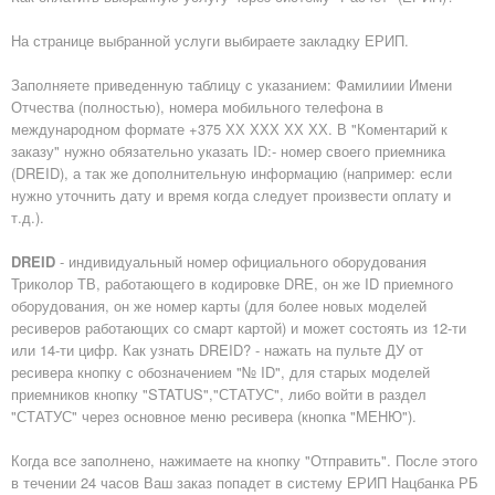
На странице выбранной услуги выбираете закладку ЕРИП.
Заполняете приведенную таблицу с указанием: Фамилиии Имени
Отчества (полностью), номера мобильного телефона в
международном формате +375 ХХ ХХХ ХХ ХХ. В "Коментарий к
заказу" нужно обязательно указать ID:- номер своего приемника
(DREID), а так же дополнительную информацию (например: если
нужно уточнить дату и время когда следует произвести оплату и
т.д.).
DREID
- индивидуальный номер официального оборудования
Триколор ТВ, работающего в кодировке DRE, он же ID приемного
оборудования, он же номер карты (для более новых моделей
ресиверов работающих со смарт картой) и может состоять из 12-ти
или 14-ти цифр. Как узнать DREID? - нажать на пульте ДУ от
ресивера кнопку с обозначением "№ ID", для старых моделей
приемников кнопку "STATUS","СТАТУС", либо войти в раздел
"СТАТУС" через основное меню ресивера (кнопка "МЕНЮ").
Когда все заполнено, нажимаете на кнопку "Отправить". После этого
в течении 24 часов Ваш заказ попадет в систему ЕРИП Нацбанка РБ