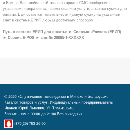
и Вам на Ваш мобильный телефон придет СМС-сообщение с
указанием номера счета, наименованием услуги, а так же суммы для
оплаты. Вам остается только внести нужную сумму на указанный
счет в системе ЕРИП любым доступным способом.
Путь в системе ЕРИП для оплаты: ► Система «Расчет» (ЕРИП)
► Cервис E-POS ► счет№ 20065-1-ХХХХХХ
© 2026 «Спутниковое телевидение в Минске и Беларуси».
Каталог товаров и услуг. Индивидуальный предприниматель
Иванов Юрий Львович, УНП 190457240,
Звонить нам с 09:00 до 21:00 Без выходных
+375(29) 753-26-90